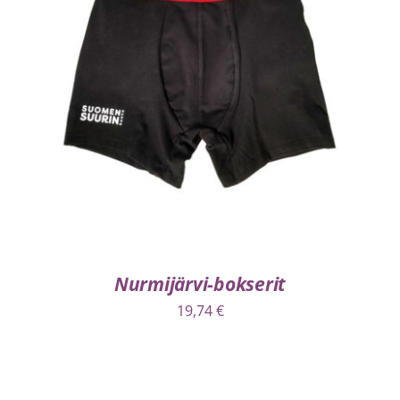
VALITSE VAIHTOEHDOISTA
/
LISÄTIEDOT
Nurmijärvi-bokserit
19,74
€