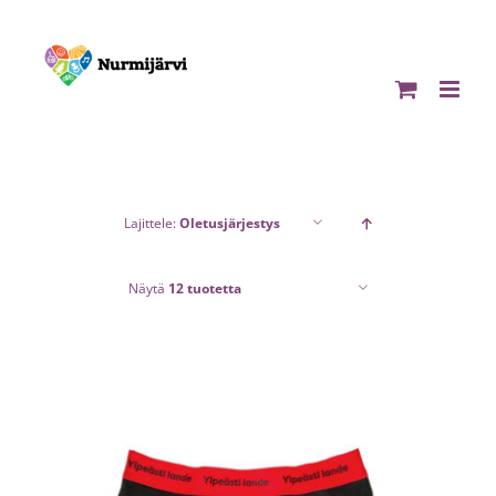
Skip
to
content
Lajittele:
Oletusjärjestys
Näytä
12 tuotetta