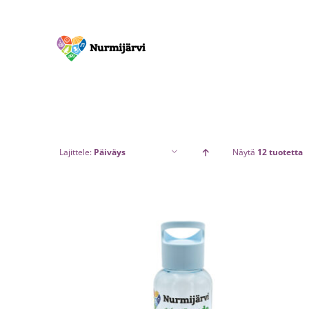
Skip
to
content
Lajittele:
Päiväys
Näytä
12 tuotetta