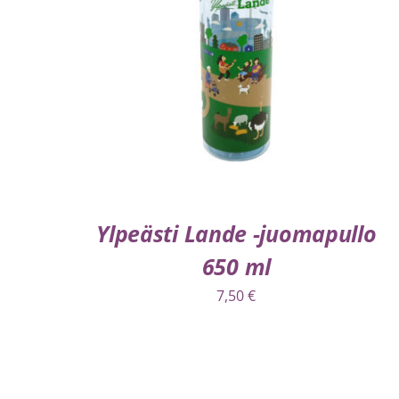
LISÄÄ OSTOSKORIIN
/
LISÄTIEDOT
Ylpeästi Lande -juomapullo
650 ml
7,50
€