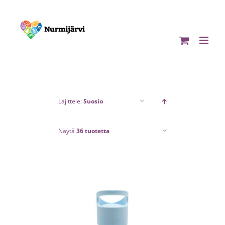
Skip
to
content
Lajittele:
Suosio
Näytä
36 tuotetta