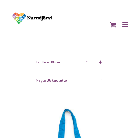
Skip
to
content
Lajittele:
Nimi
Näytä
36 tuotetta