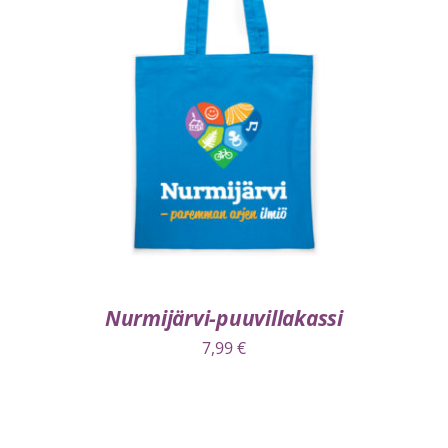
VALITSE VAIHTOEHDOISTA
/
LISÄTIEDOT
Nurmijärvi-puuvillakassi
7,99
€