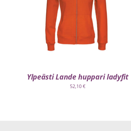
VALITSE VAIHTOEHDOISTA
/
LISÄTIEDOT
Ylpeästi Lande huppari ladyfit
52,10
€