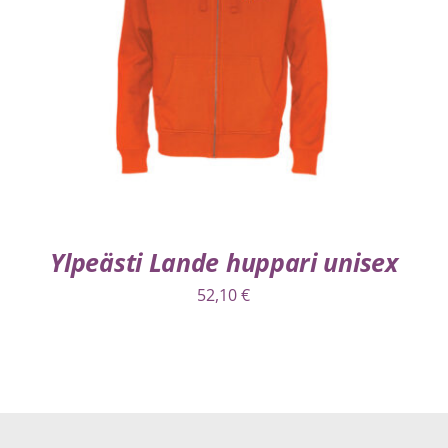
VALITSE VAIHTOEHDOISTA
/
LISÄTIEDOT
Ylpeästi Lande huppari unisex
52,10
€