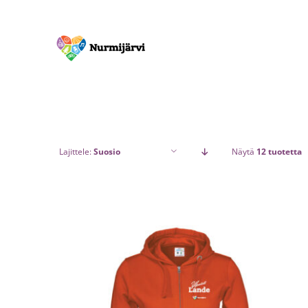
Skip
to
content
Lajittele:
Suosio
Näytä
12 tuotetta