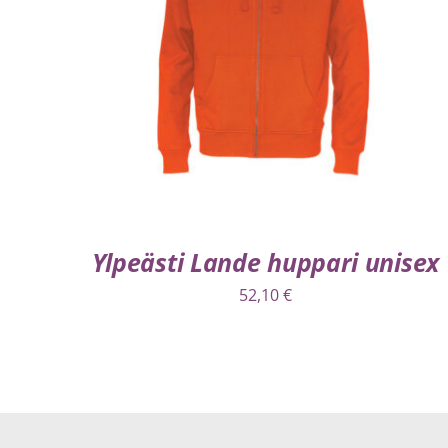
VALITSE VAIHTOEHDOISTA
/
LISÄTIEDOT
Ylpeästi Lande huppari unisex
52,10
€