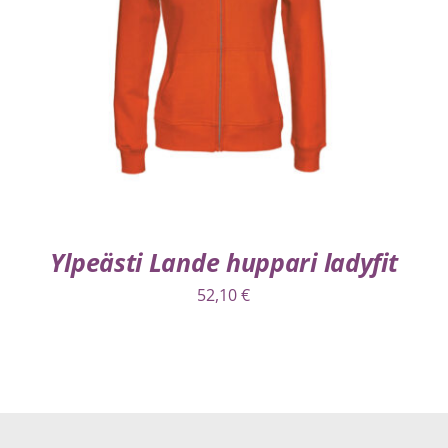
VALITSE VAIHTOEHDOISTA
/
LISÄTIEDOT
Ylpeästi Lande huppari ladyfit
52,10
€