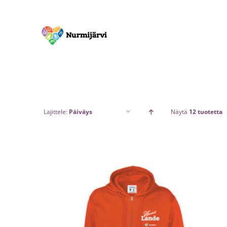
Skip
to
content
Lajittele:
Päiväys
Näytä
12 tuotetta