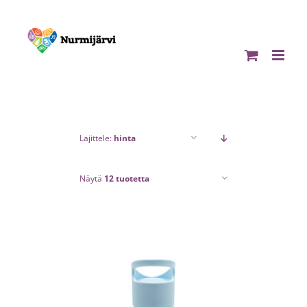
Skip
to
content
Lajittele:
hinta
Näytä
12 tuotetta