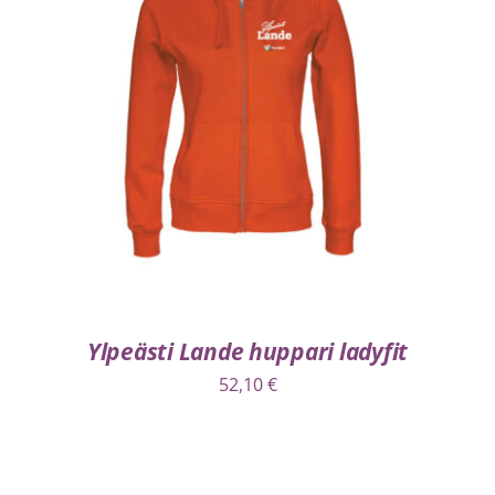
VALITSE VAIHTOEHDOISTA
/
LISÄTIEDOT
Ylpeästi Lande huppari ladyfit
52,10
€