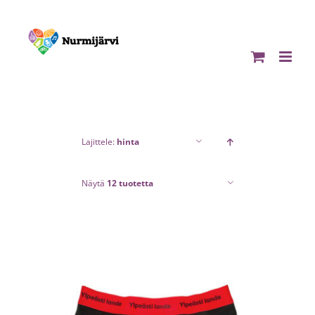
Skip
to
content
Lajittele:
hinta
Näytä
12 tuotetta