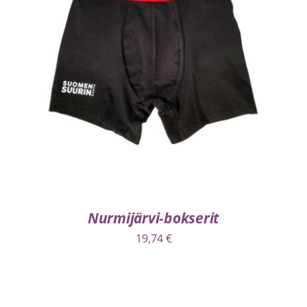
VALITSE VAIHTOEHDOISTA
/
LISÄTIEDOT
Nurmijärvi-bokserit
19,74
€