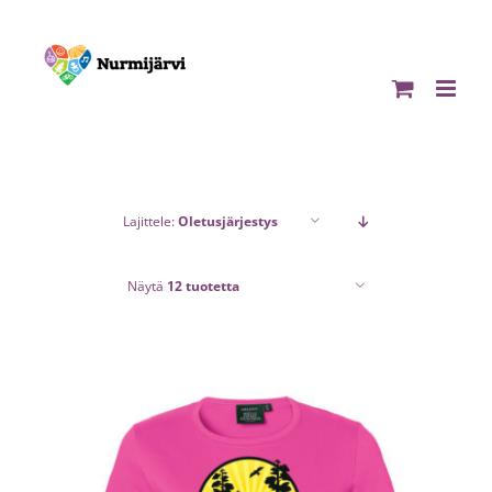
Skip
to
content
Lajittele:
Oletusjärjestys
Näytä
12 tuotetta