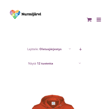
Skip
to
content
Lajittele:
Oletusjärjestys
Näytä
12 tuotetta