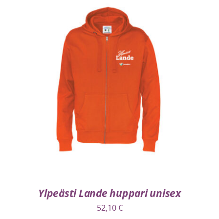
VALITSE VAIHTOEHDOISTA
/
LISÄTIEDOT
Ylpeästi Lande huppari unisex
52,10
€