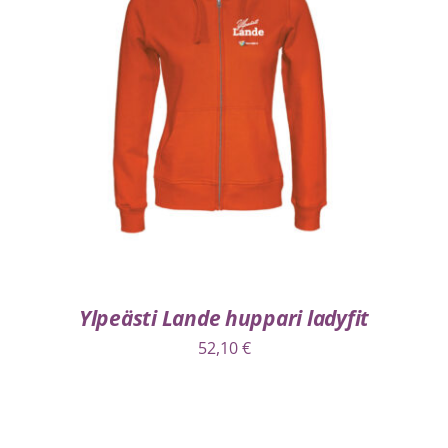
VALITSE VAIHTOEHDOISTA
/
LISÄTIEDOT
Ylpeästi Lande huppari ladyfit
52,10
€