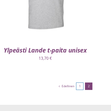
Ylpeästi Lande t-paita unisex
13,70
€
Edellinen
1
2