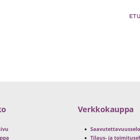
ET
ko
Verkkokauppa
sivu
Saavutettavuusselo
ppa
Tilaus- ja toimitus