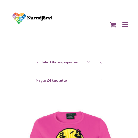
Skip
to
content
Lajittele:
Oletusjärjestys
Näytä
24 tuotetta