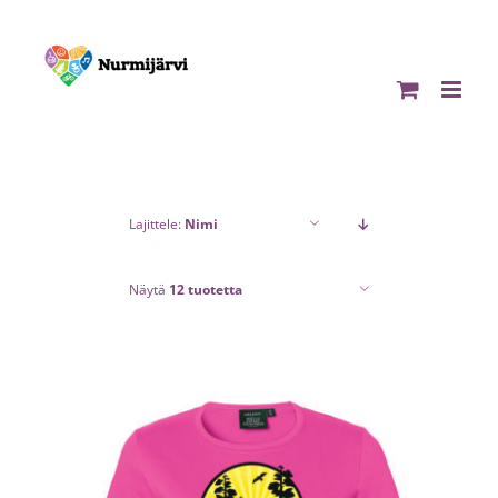
Skip
to
content
Lajittele:
Nimi
Näytä
12 tuotetta