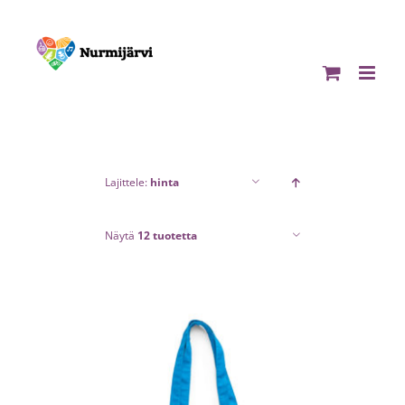
Skip
to
content
Lajittele:
hinta
Näytä
12 tuotetta