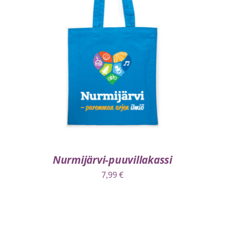
VALITSE VAIHTOEHDOISTA
/
LISÄTIEDOT
Nurmijärvi-puuvillakassi
7,99
€