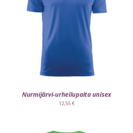
VALITSE VAIHTOEHDOISTA
/
LISÄTIEDOT
Nurmijärvi-urheilupaita unisex
12,55
€