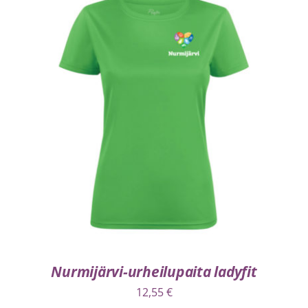
VALITSE VAIHTOEHDOISTA
/
LISÄTIEDOT
Nurmijärvi-urheilupaita ladyfit
12,55
€