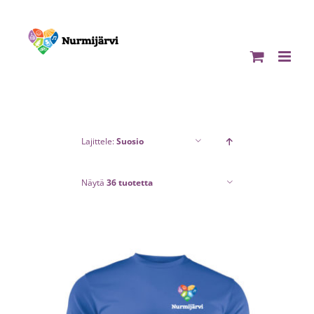
Skip
to
content
Lajittele:
Suosio
Näytä
36 tuotetta