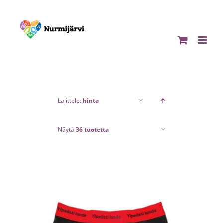
Skip
to
content
Lajittele:
hinta
Näytä
36 tuotetta