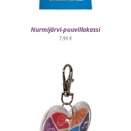
Nurmijärvi-puuvillakassi
7,99
€
LISÄÄ OSTOSKORIIN
/
LISÄTIEDOT