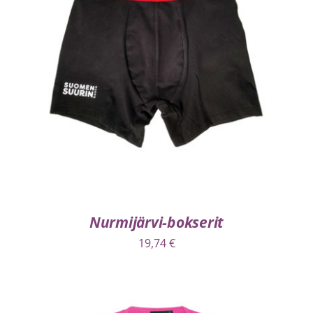
VALITSE VAIHTOEHDOISTA
/
LISÄTIEDOT
Nurmijärvi-bokserit
19,74
€