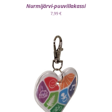
Nurmijärvi-puuvillakassi
7,99
€
LISÄÄ OSTOSKORIIN
/
LISÄTIEDOT