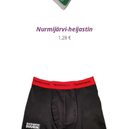
Nurmijärvi-heijastin
1,28
€
VALITSE VAIHTOEHDOISTA
/
LISÄTIEDOT