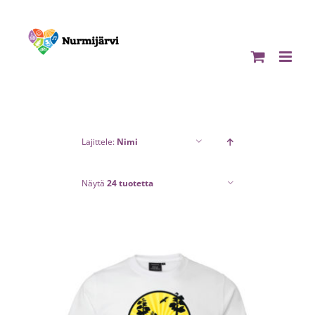
Skip
to
content
Lajittele:
Nimi
Näytä
24 tuotetta