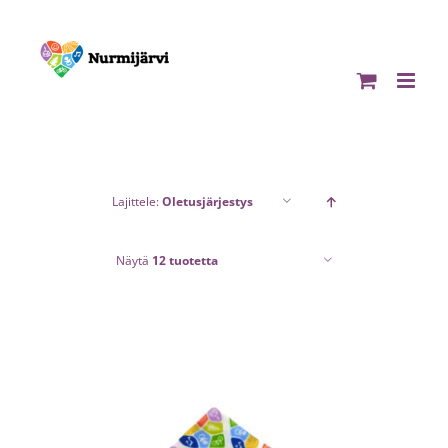
Skip
to
content
Lajittele:
Oletusjärjestys
Näytä
12 tuotetta