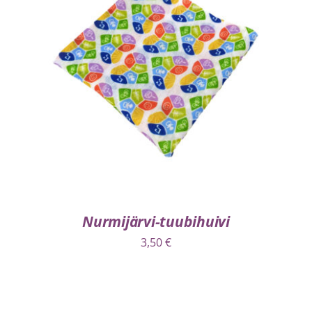
LISÄÄ OSTOSKORIIN
/
LISÄTIEDOT
Nurmijärvi-tuubihuivi
3,50
€