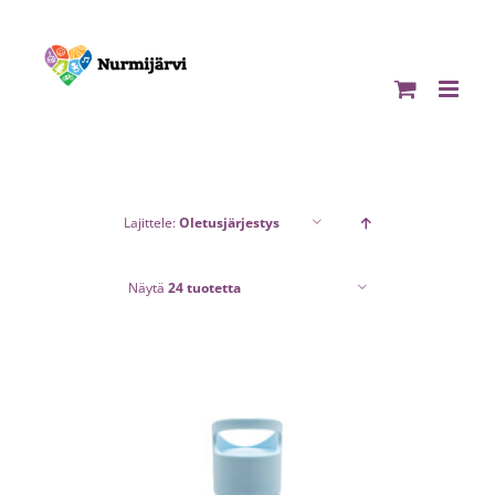
Skip
to
content
Lajittele:
Oletusjärjestys
Näytä
24 tuotetta