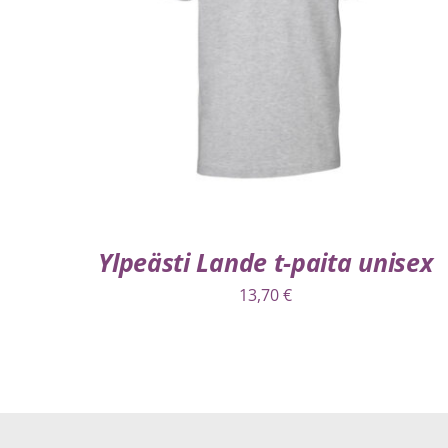
VALITSE VAIHTOEHDOISTA
/
LISÄTIEDOT
Ylpeästi Lande t-paita unisex
13,70
€