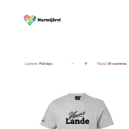
Skip
to
content
Lajittele:
Päiväys
Näytä
36 tuotetta