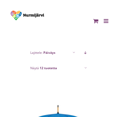
Skip
to
content
Lajittele:
Päiväys
Näytä
12 tuotetta