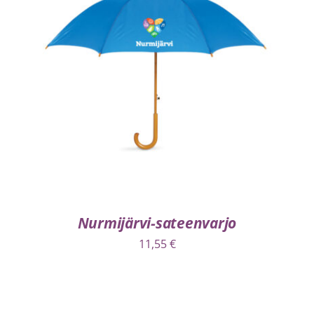
VALITSE VAIHTOEHDOISTA
/
LISÄTIEDOT
Nurmijärvi-sateenvarjo
11,55
€