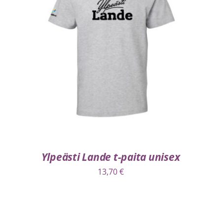
VALITSE VAIHTOEHDOISTA
/
LISÄTIEDOT
Ylpeästi Lande t-paita unisex
13,70
€