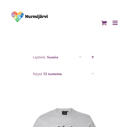
Skip
to
content
Lajittele:
Suosio
Näytä
12 tuotetta