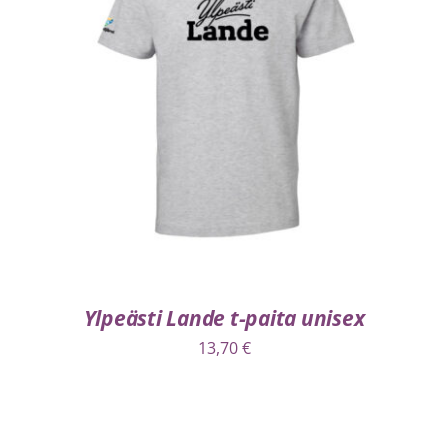
VALITSE VAIHTOEHDOISTA
/
LISÄTIEDOT
Ylpeästi Lande t-paita unisex
13,70
€