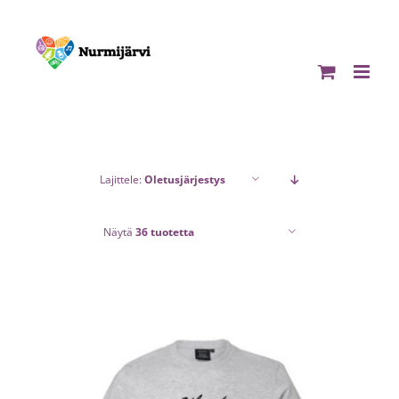
Skip
to
content
Lajittele:
Oletusjärjestys
Näytä
36 tuotetta