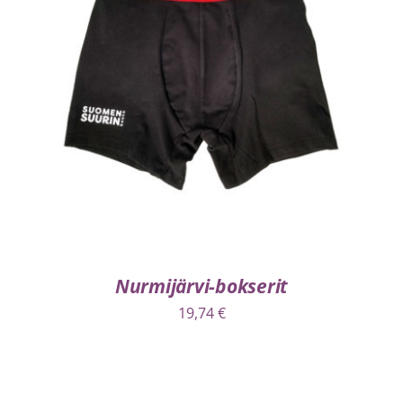
VALITSE VAIHTOEHDOISTA
/
LISÄTIEDOT
Nurmijärvi-bokserit
19,74
€