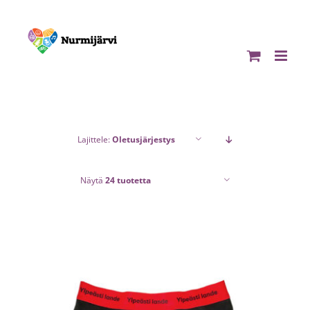
Skip
to
content
Lajittele:
Oletusjärjestys
Näytä
24 tuotetta