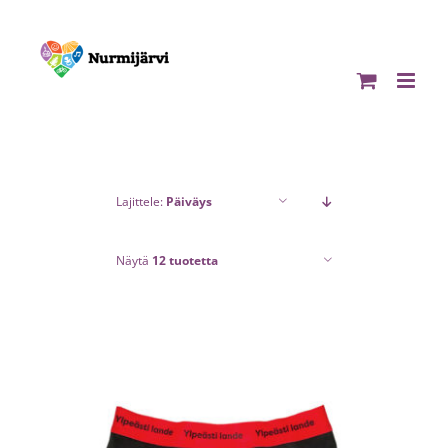
Skip
to
content
Lajittele:
Päiväys
Näytä
12 tuotetta