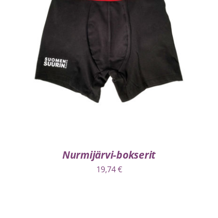
VALITSE VAIHTOEHDOISTA
/
LISÄTIEDOT
Nurmijärvi-bokserit
19,74
€