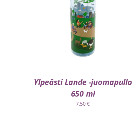
LISÄÄ OSTOSKORIIN
/
LISÄTIEDOT
Ylpeästi Lande -juomapullo
650 ml
7,50
€