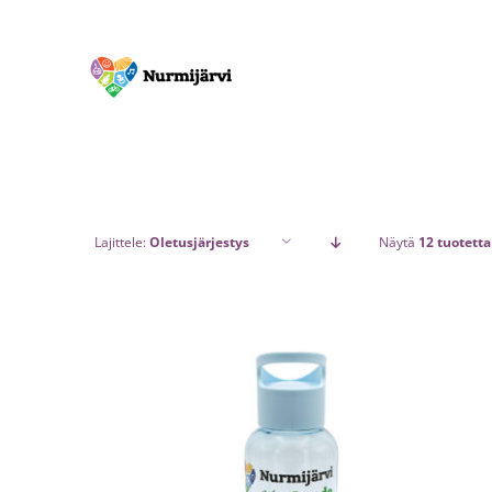
Skip
to
content
Lajittele:
Oletusjärjestys
Näytä
12 tuotetta