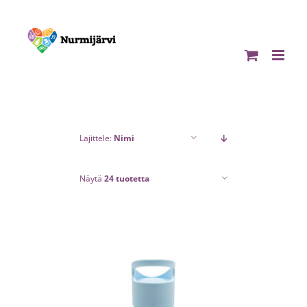
Skip
to
content
Lajittele:
Nimi
Näytä
24 tuotetta