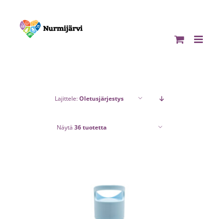
Skip
to
content
Lajittele:
Oletusjärjestys
Näytä
36 tuotetta